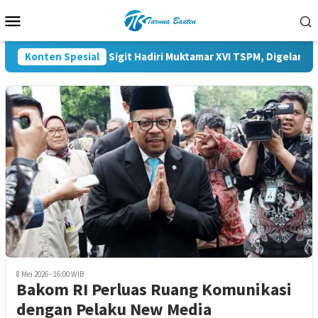
Loncat
Menu
ke
Mobile
konten
Kapolri Listyo Sigit Hadiri Muktamar XVI TSPM, Digelar di La
Konten Spesial
8 Mei 2026 - 16:00 WIB
Bakom RI Perluas Ruang Komunikasi
dengan Pelaku New Media