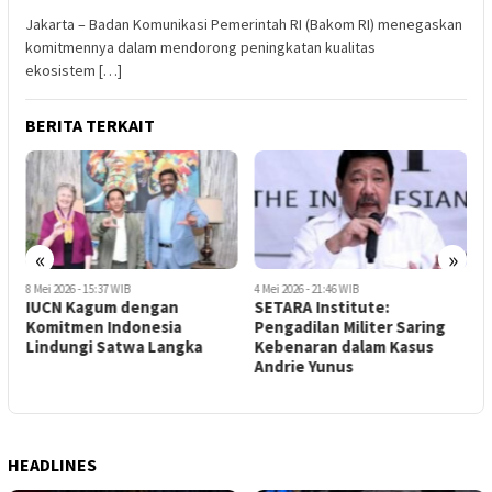
Jakarta – Badan Komunikasi Pemerintah RI (Bakom RI) menegaskan
komitmennya dalam mendorong peningkatan kualitas
ekosistem […]
BERITA TERKAIT
«
»
4 Mei 2026 - 21:46 WIB
23 April 2026 - 21:38 WIB
SETARA Institute:
Koalisi Masyarakat Sipil :
Pengadilan Militer Saring
RPP TNI Berpotensi Tabrak
Kebenaran dalam Kasus
Konstitusi
Andrie Yunus
HEADLINES