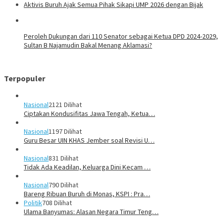
Aktivis Buruh Ajak Semua Pihak Sikapi UMP 2026 dengan Bijak
Peroleh Dukungan dari 110 Senator sebagai Ketua DPD 2024-2029,
Sultan B Najamudin Bakal Menang Aklamasi?
Terpopuler
Nasional
2121 Dilihat
Ciptakan Kondusifitas Jawa Tengah, Ketua…
Nasional
1197 Dilihat
Guru Besar UIN KHAS Jember soal Revisi U…
Nasional
831 Dilihat
Tidak Ada Keadilan, Keluarga Dini Kecam …
Nasional
790 Dilihat
Bareng Ribuan Buruh di Monas, KSPI : Pra…
Politik
708 Dilihat
Ulama Banyumas: Alasan Negara Timur Teng…