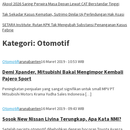
Akpol 2026 Saring Perwira Masa Depan Lewat CAT Berstandar Tinggi
Tak Sekadar Kasus Kematian, Sutrimo Dinilai Uji Perlindungan Hak Asasi
SETARA Institute: Rutan KPK Tak Mengubah Substansi Penanganan Kasus
Febrie
Kategori:
Otomotif
Otomotif
tarunabanten
16 Maret 2019 - 10:53 WIB
Demi Xpander, Mitsubishi Bakal Mengimpor Kembali
Pajero Sport
Peningkatan penjualan yang sangat signifikan untuk small MPV PT
Mitsubishi Motors Krama Yudha Sales Indonesia […]
Otomotif
tarunabanten
16 Maret 2019 - 09:43 WIB
Sosok New Nissan Livina Terungkap, Apa Kata NMI?
Setelah pecinta otomotif dihebohkan dengan bocoran Toyota Avanza