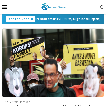
Loncat
Menu
ke
Mobile
konten
 Listyo Sigit Hadiri Muktamar XVI TSPM, Digelar di Lapangan Panc
Konten Spesial
15 Juni 2022 - 11:51 WIB