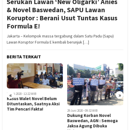
Serukan Lawan ‘New Oligarki’ Anies
& Novel Baswedan, SAPU Lawan
Koruptor : Berani Usut Tuntas Kasus
Formula E!
Jakarta – Kelompok massa tergabung dalam Satu Padu (Sapu)
Lawan Koruptor Formula E kembali berunjuk […]
BERITA TERKAIT
«
»
26 Juli 2020 - 12:22 WIB
2
Kasus Walet Novel Belum
D
Dituntaskan, Saatnya Aksi
B
Tim Pencari Fakta!
B
29 Juni 2020 - 09:32 WIB
K
Dukung Korban Novel
Baswedan, AGN : Semoga
Jaksa Agung Dibuka