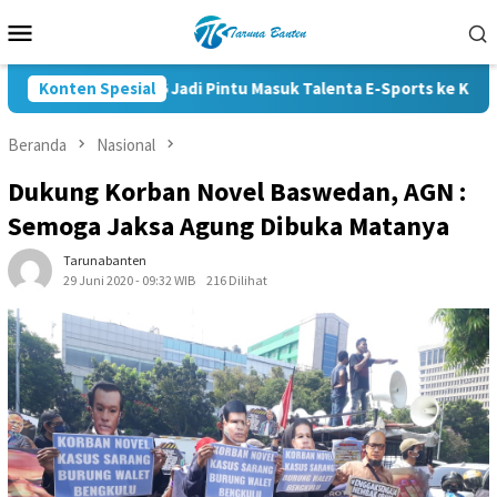
Loncat
Menu
ke
Mobile
konten
apolri Cup 2026 Jadi Pintu Masuk Talenta E-Sports ke Kompetisi N
Konten Spesial
Beranda
Nasional
Dukung Korban Novel Baswedan, AGN :
Semoga Jaksa Agung Dibuka Matanya
Tarunabanten
29 Juni 2020 - 09:32 WIB
216 Dilihat