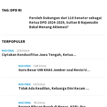
TAG:
DPD RI
Peroleh Dukungan dari 110 Senator sebagai
Ketua DPD 2024-2029, Sultan B Najamudin
Bakal Menang Aklamasi?
TERPOPULER
NASIONAL
2124 Dilihat
Ciptakan Kondusifitas Jawa Tengah, Ketua…
NASIONAL
1198 Dilihat
Guru Besar UIN KHAS Jember soal Revisi U…
NASIONAL
832 Dilihat
Tidak Ada Keadilan, Keluarga Dini Kecam …
NASIONAL
791 Dilihat
Bareng Ribuan Buruh di Monas, KSPI : Pra…