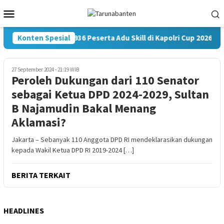
Loncat
Menu
ke
Mobile
konten
Konten Spesial
35.936 Peserta Adu Skill di Kapolri Cup 2026, Po
27 September 2024 - 21:19 WIB
Peroleh Dukungan dari 110 Senator
sebagai Ketua DPD 2024-2029, Sultan
B Najamudin Bakal Menang
Aklamasi?
Jakarta – Sebanyak 110 Anggota DPD RI mendeklarasikan dukungan
kepada Wakil Ketua DPD RI 2019-2024 […]
BERITA TERKAIT
HEADLINES