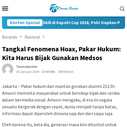
Loncat
Menu
ke
Mobile
konten
.936 Peserta Adu Skill di Kapolri Cup 2026, Polri Siapkan Panggung
Konten Spesial
Beranda
Nasional
Tangkal Fenomena Hoax, Pakar Hukum:
Kita Harus Bijak Gunakan Medsos
Tarunabanten
30 Januari 2019 - 14:48 WIB
189 Dilihat
Jakarta – Pakar hukum dan mantan gerakan alumni 212 Dr.
Amsori meminta masyarakat untuk bersikap bijak dan cerdas
dalam bermedia sosial. Amsori mengaku, di era ini segala
sesuatu bergerak dengan cepat, dunia menjadi tanpa batas,
informasi dapat diperoleh dimana saja dan dari siapa saja.
Oleh karena itu, kata dia, generasi masa kini dituntut untuk