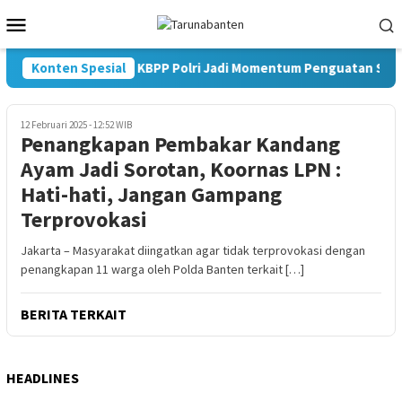
Loncat
Menu
ke
Mobile
konten
Konten Spesial
Pelantikan KBPP Polri Jadi Momentum Penguatan Sinerg
12 Februari 2025 - 12:52 WIB
Penangkapan Pembakar Kandang
Ayam Jadi Sorotan, Koornas LPN :
Hati-hati, Jangan Gampang
Terprovokasi
Jakarta – Masyarakat diingatkan agar tidak terprovokasi dengan
penangkapan 11 warga oleh Polda Banten terkait […]
BERITA TERKAIT
HEADLINES