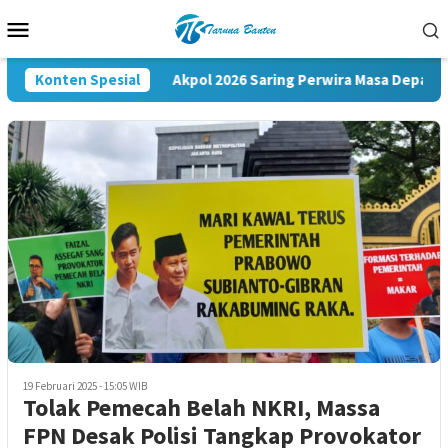
Loncat
Menu
ke
Mobile
konten
rgi Nasional
Konten Spesial
Akpol 2026 Saring Perwira Masa Depan Lew
19 Februari 2025 - 15:05 WIB
Tolak Pemecah Belah NKRI, Massa
FPN Desak Polisi Tangkap Provokator