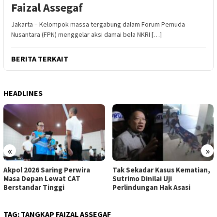
Faizal Assegaf
Jakarta – Kelompok massa tergabung dalam Forum Pemuda
Nusantara (FPN) menggelar aksi damai bela NKRI […]
BERITA TERKAIT
HEADLINES
«
»
Tak Sekadar Kasus Kematian,
SETARA Institute: Rutan K
Sutrimo Dinilai Uji
Tak Mengubah Substansi
Perlindungan Hak Asasi
Penanganan Kasus Febrie
TAG:
TANGKAP FAIZAL ASSEGAF