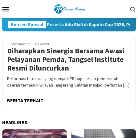
Loncat
Menu
ke
Mobile
konten
Konten Spesial
35.936 Peserta Adu Skill di Kapolri Cup 2026, Polri 
19 September 2018 - 03:24 WIB
Diharapkan Sinergis Bersama Awasi
Pelayanan Pemda, Tangsel Institute
Resmi Diluncurkan
Reformasi birokrasi yang menjadi PR bagi setiap pemerintah
daerah termasuk wilayah Tangerang Selatan menjadi perhatian […]
BERITA TERKAIT
HEADLINES