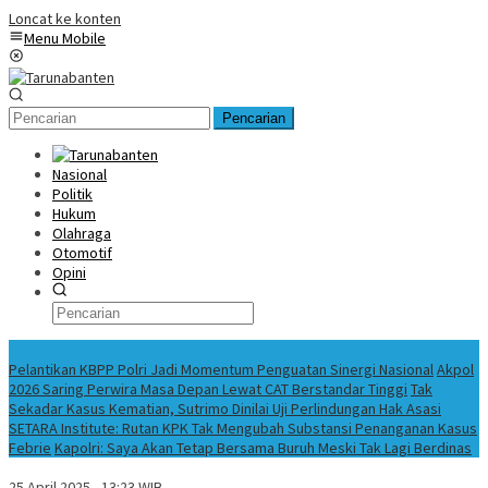
Loncat ke konten
Menu Mobile
Pencarian
Nasional
Politik
Hukum
Olahraga
Otomotif
Opini
Konten Spesial
Pelantikan KBPP Polri Jadi Momentum Penguatan Sinergi Nasional
Akpol
2026 Saring Perwira Masa Depan Lewat CAT Berstandar Tinggi
Tak
Sekadar Kasus Kematian, Sutrimo Dinilai Uji Perlindungan Hak Asasi
SETARA Institute: Rutan KPK Tak Mengubah Substansi Penanganan Kasus
Febrie
Kapolri: Saya Akan Tetap Bersama Buruh Meski Tak Lagi Berdinas
25 April 2025 - 13:23 WIB