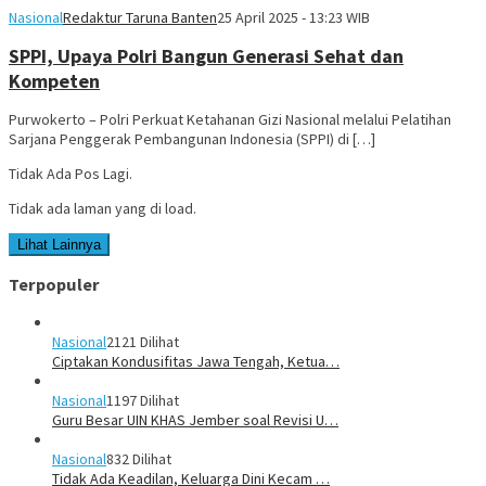
Nasional
Redaktur Taruna Banten
25 April 2025 - 13:23 WIB
SPPI, Upaya Polri Bangun Generasi Sehat dan
Kompeten
Purwokerto – Polri Perkuat Ketahanan Gizi Nasional melalui Pelatihan
Sarjana Penggerak Pembangunan Indonesia (SPPI) di […]
Tidak Ada Pos Lagi.
Tidak ada laman yang di load.
Lihat Lainnya
Terpopuler
Nasional
2121 Dilihat
Ciptakan Kondusifitas Jawa Tengah, Ketua…
Nasional
1197 Dilihat
Guru Besar UIN KHAS Jember soal Revisi U…
Nasional
832 Dilihat
Tidak Ada Keadilan, Keluarga Dini Kecam …