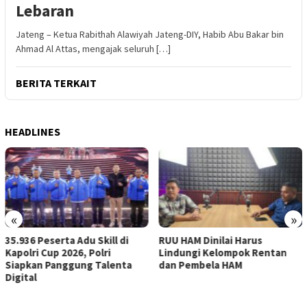
Lebaran
Jateng – Ketua Rabithah Alawiyah Jateng-DIY, Habib Abu Bakar bin
Ahmad Al Attas, mengajak seluruh […]
BERITA TERKAIT
HEADLINES
«
»
RUU HAM Dinilai Harus
Pelantikan KBPP Polri Jadi
Lindungi Kelompok Rentan
Momentum Penguatan
a
dan Pembela HAM
Sinergi Nasional