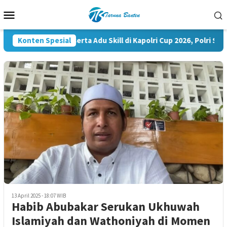
Loncat
Menu
ke
Mobile
konten
Konten Spesial
35.936 Peserta Adu Skill di Kapolri Cup 2026, Polri Siapk
13 April 2025 - 18:07 WIB
Habib Abubakar Serukan Ukhuwah
Islamiyah dan Wathoniyah di Momen