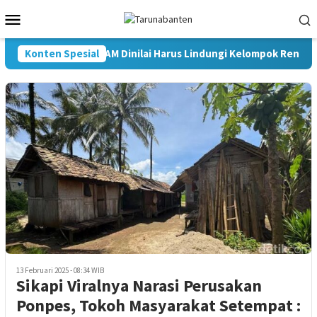
Loncat
Menu
ke
Mobile
konten
Konten Spesial
RUU HAM Dinilai Harus Lindungi Kelompok Rentan 
13 Februari 2025 - 08:34 WIB
Sikapi Viralnya Narasi Perusakan
Ponpes, Tokoh Masyarakat Setempat :