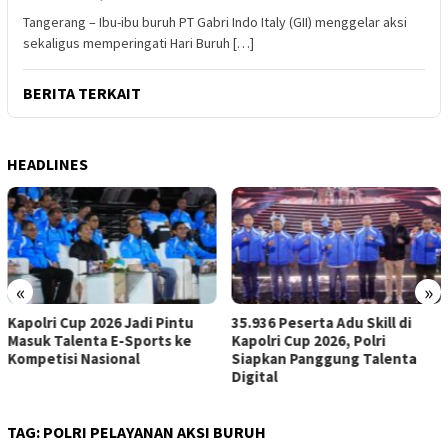
Tangerang – Ibu-ibu buruh PT Gabri Indo Italy (GII) menggelar aksi
sekaligus memperingati Hari Buruh […]
BERITA TERKAIT
HEADLINES
«
»
tu
35.936 Peserta Adu Skill di
RUU HAM Dinilai Harus
ke
Kapolri Cup 2026, Polri
Lindungi Kelompok Rent
Siapkan Panggung Talenta
dan Pembela HAM
Digital
TAG:
POLRI PELAYANAN AKSI BURUH