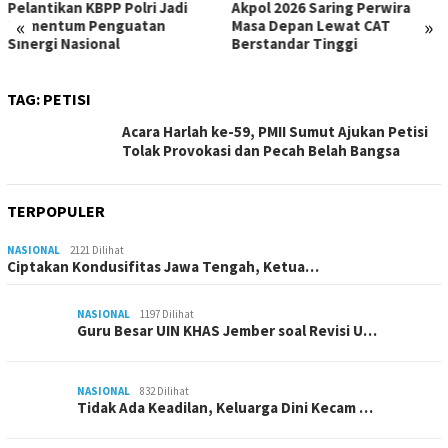
Pelantikan KBPP Polri Jadi
Akpol 2026 Saring Perwira
«
»
Momentum Penguatan
Masa Depan Lewat CAT
Sinergi Nasional
Berstandar Tinggi
TAG:
PETISI
Acara Harlah ke-59, PMII Sumut Ajukan Petisi
Tolak Provokasi dan Pecah Belah Bangsa
TERPOPULER
NASIONAL
2121 Dilihat
Ciptakan Kondusifitas Jawa Tengah, Ketua…
NASIONAL
1197 Dilihat
Guru Besar UIN KHAS Jember soal Revisi U…
NASIONAL
832 Dilihat
Tidak Ada Keadilan, Keluarga Dini Kecam …