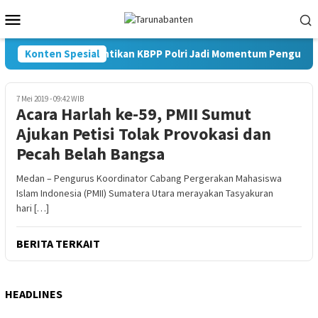
Loncat
Menu
ke
Mobile
konten
Konten Spesial
Pelantikan KBPP Polri Jadi Momentum Penguatan 
7 Mei 2019 - 09:42 WIB
Acara Harlah ke-59, PMII Sumut
Ajukan Petisi Tolak Provokasi dan
Pecah Belah Bangsa
Medan – Pengurus Koordinator Cabang Pergerakan Mahasiswa
Islam Indonesia (PMII) Sumatera Utara merayakan Tasyakuran
hari […]
BERITA TERKAIT
HEADLINES