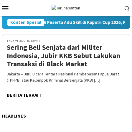
Loncat
Menu
ke
Mobile
konten
Konten Spesial
35.936 Peserta Adu Skill di Kapolri Cup 2026, Polr
12 Maret 2025 - 16:40 WIB
Sering Beli Senjata dari Militer
Indonesia, Jubir KKB Sebut Lakukan
Transaksi di Black Market
Jakarta – Juru Bicara Tentara Nasional Pembebasan Papua Barat
(TPNPB) atau Kelompok Kriminal Bersenjata (KKB) […]
BERITA TERKAIT
HEADLINES