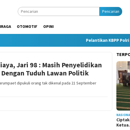
Pencarian
HRAGA
OTOMOTIF
OPINI
Pelantikan KBPP Polri Ja
TERP
aya, Jari 98 : Masih Penyelidikan
n Dengan Tuduh Lawan Politik
Sarumpaet dipukuli orang tak dikenal pada 21 September
NASIONA
Ciptak
Ketu