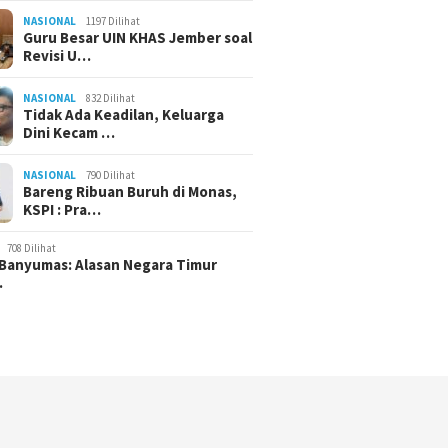
NASIONAL
1197 Dilihat
Guru Besar UIN KHAS Jember soal
Revisi U…
NASIONAL
832 Dilihat
Tidak Ada Keadilan, Keluarga
Dini Kecam …
 Institute: Rutan KPK
Kapolri: Saya Akan Tetap
Pelantik
engubah Substansi
Bersama Buruh Meski Tak
Moment
ganan Kasus Febrie
Lagi Berdinas
Sinergi 
NASIONAL
790 Dilihat
Bareng Ribuan Buruh di Monas,
KSPI : Pra…
708 Dilihat
Banyumas: Alasan Negara Timur
…