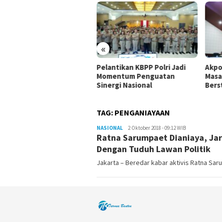
«
olri: Saya Akan Tetap
Pelantikan KBPP Polri Jadi
Akpo
sama Buruh Meski Tak
Momentum Penguatan
Masa
i Berdinas
Sinergi Nasional
Bers
TAG:
PENGANIAYAAN
NASIONAL
tarunabanten
2 Oktober 2018 - 09:12 WIB
Ratna Sarumpaet Dianiaya, Jari
Dengan Tuduh Lawan Politik
Jakarta – Beredar kabar aktivis Ratna Sa