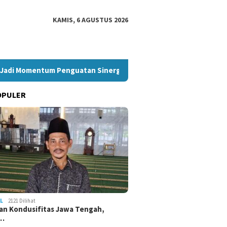
KAMIS, 6 AGUSTUS 2026
di Momentum Penguatan Sinergi Nasional
Akpol 2026 Sar
OPULER
L
2121 Dilihat
an Kondusifitas Jawa Tengah,
a…