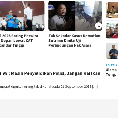
»
l 2026 Saring Perwira
Tak Sekadar Kasus Kematian,
SETARA
 Depan Lewat CAT
Sutrimo Dinilai Uji
Tak M
tandar Tinggi
Perlindungan Hak Asasi
Penan
POLITIK
Ulama 
 98 : Masih Penyelidikan Polisi, Jangan Kaitkan
Teng
rumpaet dipukuli orang tak dikenal pada 21 September 2018 […]