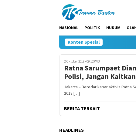
Loncat
ke
konten
NASIONAL
POLITIK
HUKUM
OLA
Konten Spesial
2 Oktober 2018 - 09:12 WIB
Ratna Sarumpaet Diani
Polisi, Jangan Kaitka
Jakarta – Beredar kabar aktivis Ratna 
2018 […]
BERITA TERKAIT
HEADLINES