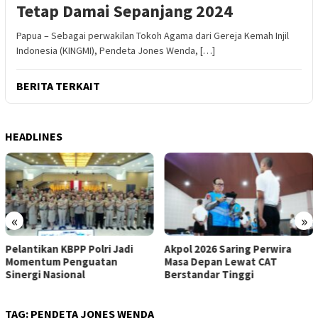
Tetap Damai Sepanjang 2024
Papua – Sebagai perwakilan Tokoh Agama dari Gereja Kemah Injil
Indonesia (KINGMI), Pendeta Jones Wenda, […]
BERITA TERKAIT
HEADLINES
«
»
Akpol 2026 Saring Perwira
Tak Sekadar Kasus Kematian,
Masa Depan Lewat CAT
Sutrimo Dinilai Uji
Berstandar Tinggi
Perlindungan Hak Asasi
TAG:
PENDETA JONES WENDA