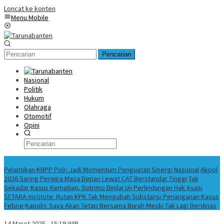
Loncat ke konten
Menu Mobile
Pencarian
Nasional
Politik
Hukum
Olahraga
Otomotif
Opini
Konten Spesial
Pelantikan KBPP Polri Jadi Momentum Penguatan Sinergi Nasional
Akpol
2026 Saring Perwira Masa Depan Lewat CAT Berstandar Tinggi
Tak
Sekadar Kasus Kematian, Sutrimo Dinilai Uji Perlindungan Hak Asasi
SETARA Institute: Rutan KPK Tak Mengubah Substansi Penanganan Kasus
Febrie
Kapolri: Saya Akan Tetap Bersama Buruh Meski Tak Lagi Berdinas
14 Maret 2025 - 15:19 WIB