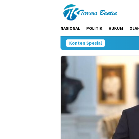
Loncat
ke
konten
NASIONAL
POLITIK
HUKUM
OLA
Konten Spesial