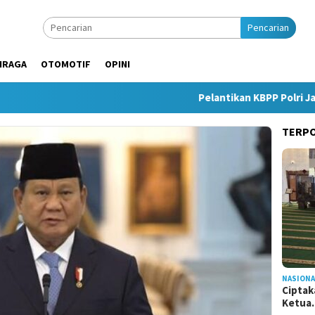
Pencarian
HRAGA
OTOMOTIF
OPINI
Pelantikan KBPP Polri Jadi M
TERP
NASIONA
Ciptak
Ketu