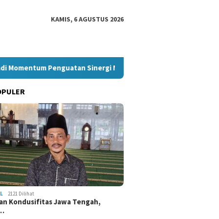
KAMIS, 6 AGUSTUS 2026
omentum Penguatan Sinergi Nasional
Akpol 2026 Saring P
OPULER
L
2121 Dilihat
an Kondusifitas Jawa Tengah,
a…