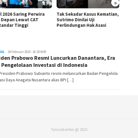
»
Tak Sekadar Kasus Kematian,
SETARA Institute: Rutan KPK
Sutrimo Dinilai Uji
Tak Mengubah Substansi
Perlindungan Hak Asasi
Penanganan Kasus Febrie
NAL
Redaktur
24 Februari 2025 - 18:20 WIB
iden Prabowo Resmi Luncurkan Danantara, Era
Taruna
Banten
 Pengelolaan Investasi di Indonesia
– Presiden Prabowo Subianto resmi meluncurkan Badan Pengelola
asi Daya Anagata Nusantara alias BPI […]
Tarunabanten @ 2023