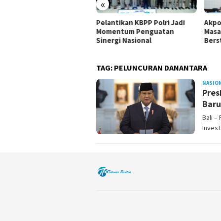
«
Pelantikan KBPP Polri Jadi
Akpol 2026 Saring Perwira
Momentum Penguatan
Masa Depan Lewat CAT
Sinergi Nasional
Berstandar Tinggi
TAG:
PELUNCURAN DANANTARA
NASIO
Pres
Baru
Bali 
Invest