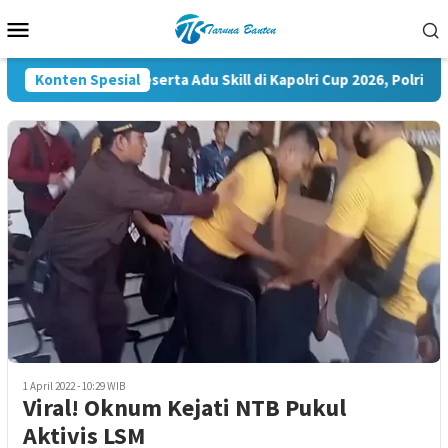
Loncat
Menu
ke
Mobile
konten
Konten Spesial
35.936 Peserta Adu Skill di Kapolri Cup 2026, Polri Siap
1 April 2022 - 10:29 WIB
Viral! Oknum Kejati NTB Pukul
Aktivis LSM