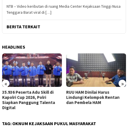
NTB – Video keributan di ruang Media Center Kejaksaan Tinggi Nusa
Tenggara Barat viral di […]
BERITA TERKAIT
HEADLINES
«
»
 Adu Skill di
RUU HAM Dinilai Harus
Pelantikan KBP
26, Polri
Lindungi Kelompok Rentan
Momentum Pe
gung Talenta
dan Pembela HAM
Sinergi Nasio
TAG:
OKNUM KEJAKSAAN PUKUL MASYARAKAT