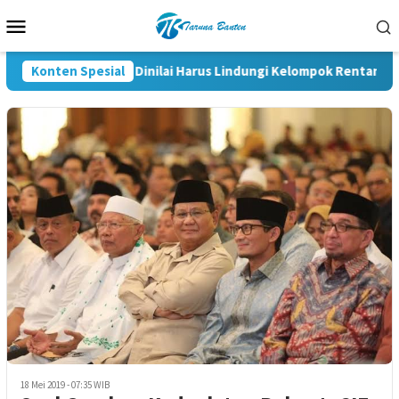
Loncat
Menu
ke
Mobile
konten
Konten Spesial
RUU HAM Dinilai Harus Lindungi Kelompok Rentan dan 
18 Mei 2019 - 07:35 WIB