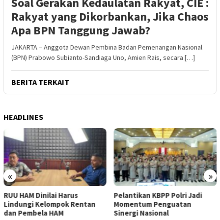
Soal Gerakan Kedaulatan Rakyat, CIE :
Rakyat yang Dikorbankan, Jika Chaos
Apa BPN Tanggung Jawab?
JAKARTA – Anggota Dewan Pembina Badan Pemenangan Nasional
(BPN) Prabowo Subianto-Sandiaga Uno, Amien Rais, secara […]
BERITA TERKAIT
HEADLINES
«
»
Pelantikan KBPP Polri Jadi
Akpol 2026 Saring Perw
ntan
Momentum Penguatan
Masa Depan Lewat CA
Sinergi Nasional
Berstandar Tinggi