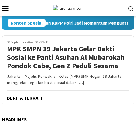
Loncat
Menu
ke
Mobile
konten
Konten Spesial
Pelantikan KBPP Polri Jadi Momentum Penguatan Sin
30 September 2024 - 10:22 WIB
MPK SMPN 19 Jakarta Gelar Bakti
Sosial ke Panti Asuhan Al Mubarokah
Pondok Cabe, Gen Z Peduli Sesama
Jakarta – Majelis Perwakilan Kelas (MPK) SMP Negeri 19 Jakarta
menggelar kegiatan bakti sosial dalam […]
BERITA TERKAIT
HEADLINES