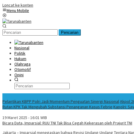
Loncat ke konten
Menu Mobile
Pencarian
Nasional
Politik
Hukum
Olahraga
Otomotif
Opini
Konten Spesial
Pelantikan KBPP Polri Jadi Momentum Penguatan Sinergi Nasional
Akpol 2
Rutan KPK Tak Mengubah Substansi Penanganan Kasus Febrie
Kapolri: Sa
19 Maret 2025 - 16:01 WIB
Bicara Data, Imparsial: RUU TNI Tak Bisa Cegah Kekerasan oleh Prajurit TNI
Jakarta – Imparsial menegaskan bahwa Revisi Undang-Undang Tentara Nasio