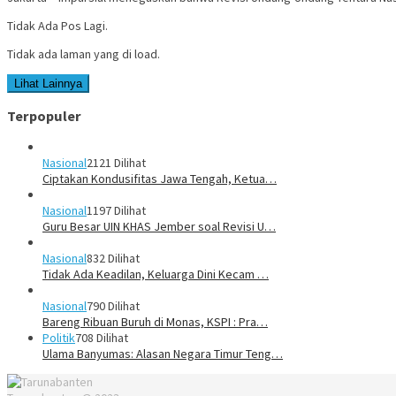
Tidak Ada Pos Lagi.
Tidak ada laman yang di load.
Lihat Lainnya
Terpopuler
Nasional
2121 Dilihat
Ciptakan Kondusifitas Jawa Tengah, Ketua…
Nasional
1197 Dilihat
Guru Besar UIN KHAS Jember soal Revisi U…
Nasional
832 Dilihat
Tidak Ada Keadilan, Keluarga Dini Kecam …
Nasional
790 Dilihat
Bareng Ribuan Buruh di Monas, KSPI : Pra…
Politik
708 Dilihat
Ulama Banyumas: Alasan Negara Timur Teng…