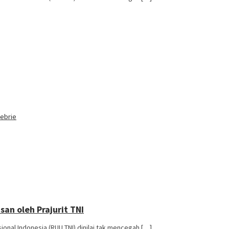
Febrie
san oleh Prajurit TNI
nal Indonesia (RUU TNI) dinilai tak mencegah […]