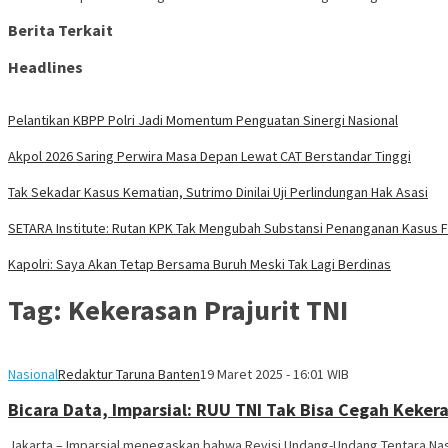
Berita Terkait
Headlines
Pelantikan KBPP Polri Jadi Momentum Penguatan Sinergi Nasional
Akpol 2026 Saring Perwira Masa Depan Lewat CAT Berstandar Tinggi
Tak Sekadar Kasus Kematian, Sutrimo Dinilai Uji Perlindungan Hak Asasi
SETARA Institute: Rutan KPK Tak Mengubah Substansi Penanganan Kasus 
Kapolri: Saya Akan Tetap Bersama Buruh Meski Tak Lagi Berdinas
Tag:
Kekerasan Prajurit TNI
Nasional
Redaktur Taruna Banten
19 Maret 2025 - 16:01 WIB
Bicara Data, Imparsial: RUU TNI Tak Bisa Cegah Kekera
Jakarta – Imparsial menegaskan bahwa Revisi Undang-Undang Tentara Nasio