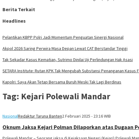
Berita Terkait
Headlines
Pelantikan KBPP Polri Jadi Momentum Penguatan Sinergi Nasional
Akpol 2026 Saring Perwira Masa Depan Lewat CAT Berstandar Tinggi
Tak Sekadar Kasus Kematian, Sutrimo Dinilai Uji Perlindungan Hak Asasi
SETARA Institute: Rutan KPK Tak Mengubah Substansi Penanganan Kasus 
Kapolri: Saya Akan Tetap Bersama Buruh Meski Tak Lagi Berdinas
Tag:
Kejari Polewali Mandar
Nasional
Redaktur Taruna Banten
2 Februari 2025 - 23:16 WIB
Oknum Jaksa Kejari Polman Dilaporkan atas Dugaan Pe
Polewali Mandar – Seorang jaksa di Kejaksaan Negeri (Kejari) Polewali Ma