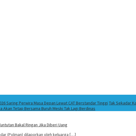
026 Saring Perwira Masa Depan Lewat CAT Berstandar Tinggi
Tak Sekadar Ka
ya Akan Tetap Bersama Buruh Meski Tak Lagi Berdinas
ntutan Bakal Ringan Jika Diberi Uang
ndar (Polman) dilaporkan oleh keluarga […]