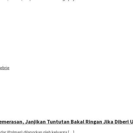
Febrie
merasan, Janjikan Tuntutan Bakal Ringan Jika Diberi 
ndar (Polman) dilaporkan oleh keluarga […]