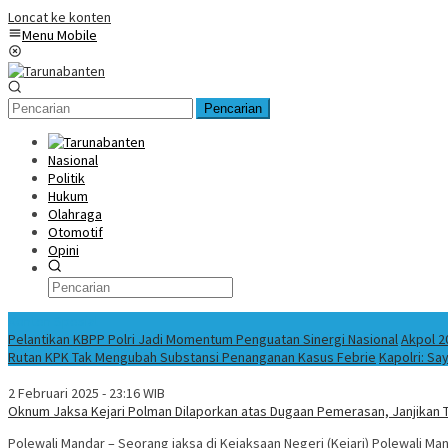
Loncat ke konten
Menu Mobile
Pencarian
Nasional
Politik
Hukum
Olahraga
Otomotif
Opini
Konten Spesial
Pelantikan KBPP Polri Jadi Momentum Penguatan Sinergi Nasional
Akpol 2
Rutan KPK Tak Mengubah Substansi Penanganan Kasus Febrie
Kapolri: Sa
2 Februari 2025 - 23:16 WIB
Oknum Jaksa Kejari Polman Dilaporkan atas Dugaan Pemerasan, Janjikan Tu
Polewali Mandar – Seorang jaksa di Kejaksaan Negeri (Kejari) Polewali Ma