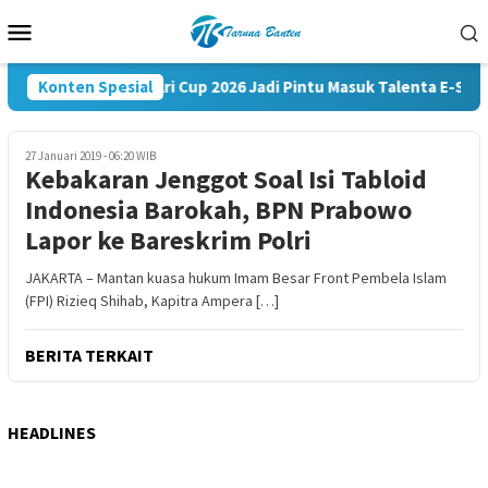
Loncat
Menu
ke
Mobile
konten
Konten Spesial
Kapolri Cup 2026 Jadi Pintu Masuk Talenta E-Sport
27 Januari 2019 - 06:20 WIB
Kebakaran Jenggot Soal Isi Tabloid
Indonesia Barokah, BPN Prabowo
Lapor ke Bareskrim Polri
JAKARTA – Mantan kuasa hukum Imam Besar Front Pembela Islam
(FPI) Rizieq Shihab, Kapitra Ampera […]
BERITA TERKAIT
HEADLINES