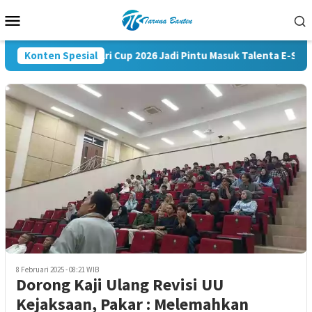
Loncat
Menu
ke
Mobile
konten
Konten Spesial
Kapolri Cup 2026 Jadi Pintu Masuk Talenta E-Sports
8 Februari 2025 - 08:21 WIB
Dorong Kaji Ulang Revisi UU
Kejaksaan, Pakar : Melemahkan