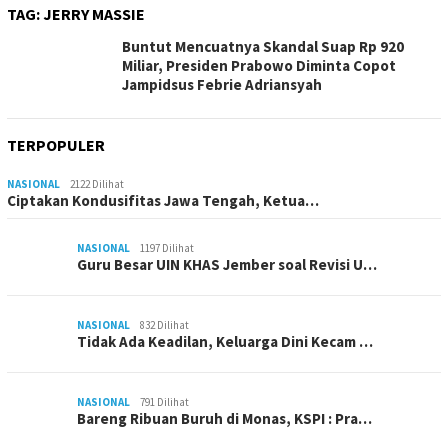
TAG:
JERRY MASSIE
Buntut Mencuatnya Skandal Suap Rp 920
Miliar, Presiden Prabowo Diminta Copot
Jampidsus Febrie Adriansyah
TERPOPULER
NASIONAL
2122 Dilihat
Ciptakan Kondusifitas Jawa Tengah, Ketua…
NASIONAL
1197 Dilihat
Guru Besar UIN KHAS Jember soal Revisi U…
NASIONAL
832 Dilihat
Tidak Ada Keadilan, Keluarga Dini Kecam …
NASIONAL
791 Dilihat
Bareng Ribuan Buruh di Monas, KSPI : Pra…