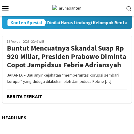
Loncat
Menu
ke
Mobile
konten
Konten Spesial
RUU HAM Dinilai Harus Lindungi Kelompok Rentan d
13 Februari 2025 - 20:49 WIB
Buntut Mencuatnya Skandal Suap Rp
920 Miliar, Presiden Prabowo Diminta
Copot Jampidsus Febrie Adriansyah
JAKARTA – Bau anyir kejahatan “memberantas korupsi sembari
korupsi” yang diduga dilakukan oleh Jampidsus Febrie […]
BERITA TERKAIT
HEADLINES