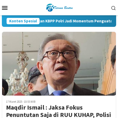
Loncat
Menu
ke
Mobile
konten
Konten Spesial
Pelantikan KBPP Polri Jadi Momentum Penguatan Siner
17 Maret 2025 - 10:55 WIB
Maqdir Ismail : Jaksa Fokus
Penuntutan Saja di RUU KUHAP, Polisi