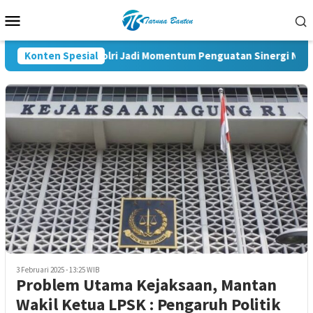
Loncat
Menu
ke
Mobile
konten
Pelantikan KBPP Polri Jadi Momentum Penguatan Sinergi Nasiona
Konten Spesial
3 Februari 2025 - 13:25 WIB
Problem Utama Kejaksaan, Mantan
Wakil Ketua LPSK : Pengaruh Politik