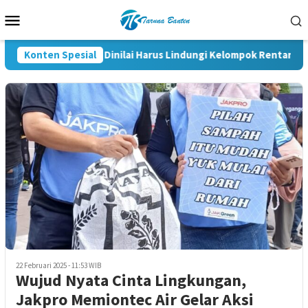
Loncat
Menu
ke
Mobile
konten
Konten Spesial
RUU HAM Dinilai Harus Lindungi Kelompok Rentan dan 
22 Februari 2025 - 11:53 WIB
Wujud Nyata Cinta Lingkungan,
Jakpro Memiontec Air Gelar Aksi