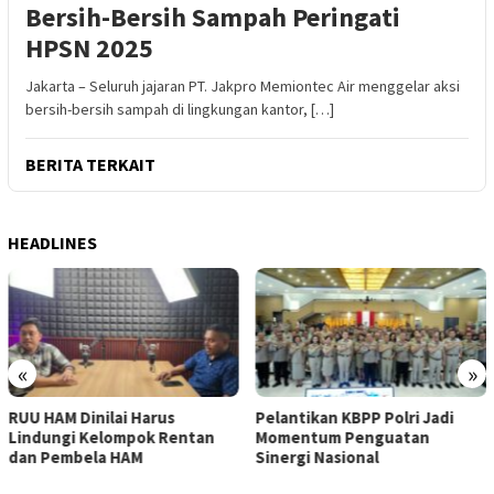
Bersih-Bersih Sampah Peringati
HPSN 2025
Jakarta – Seluruh jajaran PT. Jakpro Memiontec Air menggelar aksi
bersih-bersih sampah di lingkungan kantor, […]
BERITA TERKAIT
HEADLINES
«
»
us
Pelantikan KBPP Polri Jadi
Akpol 2026 Saring P
Rentan
Momentum Penguatan
Masa Depan Lewat 
Sinergi Nasional
Berstandar Tinggi