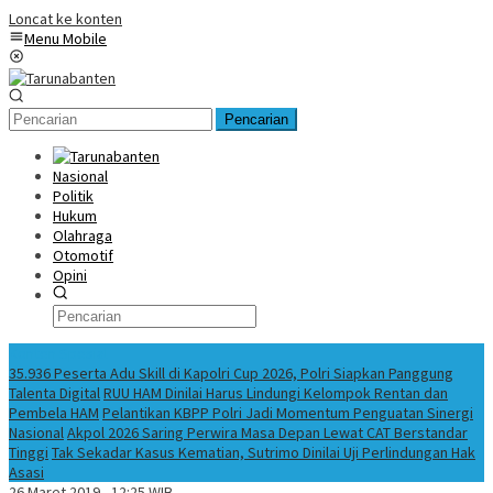
Loncat ke konten
Menu Mobile
Pencarian
Nasional
Politik
Hukum
Olahraga
Otomotif
Opini
Konten Spesial
35.936 Peserta Adu Skill di Kapolri Cup 2026, Polri Siapkan Panggung
Talenta Digital
RUU HAM Dinilai Harus Lindungi Kelompok Rentan dan
Pembela HAM
Pelantikan KBPP Polri Jadi Momentum Penguatan Sinergi
Nasional
Akpol 2026 Saring Perwira Masa Depan Lewat CAT Berstandar
Tinggi
Tak Sekadar Kasus Kematian, Sutrimo Dinilai Uji Perlindungan Hak
Asasi
26 Maret 2019 - 12:25 WIB