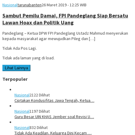
Nasional
tarunabanten
26 Maret 2019 - 12:25 WIB
Sambut Pemilu Damai, FPI Pandeglang Siap Bersatu
Lawan Hoax dan Politik Uang
Pandeglang – Ketua DPW FPI Pandeglang Ustadz Mahmud menyerukan
kepada masyarakat agar mewujudkan Pileg dan […]
Tidak Ada Pos Lagi.
Tidak ada laman yang di load.
Lihat Lainnya
Terpopuler
Nasional
2122 Dilihat
Ciptakan Kondusifitas Jawa Tengah, Ketua…
Nasional
1197 Dilihat
Guru Besar UIN KHAS Jember soal Revisi U…
Nasional
832 Dilihat
Tidak Ada Keadilan, Keluarga Dini Kecam …