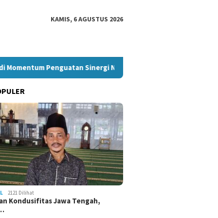
KAMIS, 6 AGUSTUS 2026
mentum Penguatan Sinergi Nasional
Akpol 2026 Saring Pe
OPULER
L
2121 Dilihat
an Kondusifitas Jawa Tengah,
a…