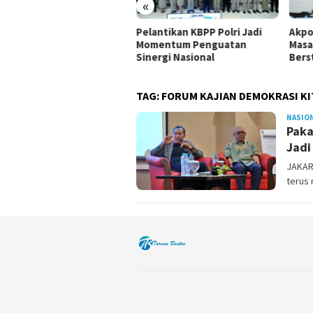
«
antikan KBPP Polri Jadi
Akpol 2026 Saring Perwira
Tak 
mentum Penguatan
Masa Depan Lewat CAT
Sutri
ergi Nasional
Berstandar Tinggi
Perl
TAG:
FORUM KAJIAN DEMOKRASI KI
NASIO
Paka
Jadi
JAKAR
terus 