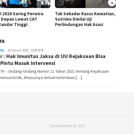
»
Sekadar Kasus Kematian,
SETARA Institute: Rutan KPK
Kapolr
mo Dinilai Uji
Tak Mengubah Substansi
Bersam
indungan Hak Asasi
Penanganan Kasus Febrie
Lagi B
TA
NAL
Redaktur
23 Januari 2025 - 22:04 WIB
r : Hak Imunitas Jaksa di UU Kejaksaan Bisa
Taruna
Banten
 Pintu Masuk Intervensi
TA – Undang-Undang Nomor 11 Tahun 2021 tentang Kejaksaan
menuai kritik, khususnya terkait ketentuan […]
Tarunabanten @ 2023