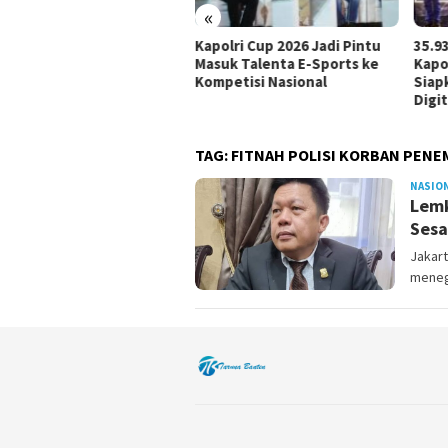
«
 Perwira
Kapolri Cup 2026 Jadi Pintu
35.936 Peserta Adu S
t CAT
Masuk Talenta E-Sports ke
Kapolri Cup 2026, Po
i
Kompetisi Nasional
Siapkan Panggung 
Digital
TAG:
FITNAH POLISI KORBAN PEN
NASIO
Lemk
Sesa
Jakart
meneg