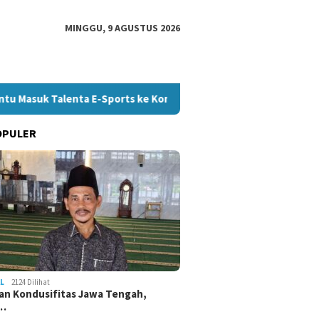
MINGGU, 9 AGUSTUS 2026
asuk Talenta E-Sports ke Kompetisi Nasional
35.936 Peser
OPULER
L
2124 Dilihat
an Kondusifitas Jawa Tengah,
a…