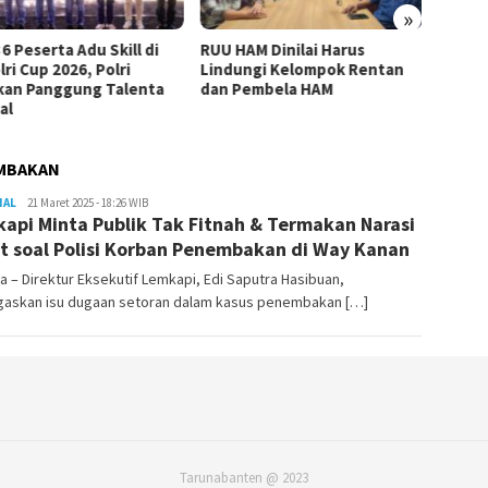
»
kill di
RUU HAM Dinilai Harus
Pelantikan KBPP Polri
lri
Lindungi Kelompok Rentan
Momentum Penguat
Talenta
dan Pembela HAM
Sinergi Nasional
EMBAKAN
NAL
Redaktur
21 Maret 2025 - 18:26 WIB
api Minta Publik Tak Fitnah & Termakan Narasi
Taruna
Banten
t soal Polisi Korban Penembakan di Way Kanan
a – Direktur Eksekutif Lemkapi, Edi Saputra Hasibuan,
askan isu dugaan setoran dalam kasus penembakan […]
Tarunabanten @ 2023