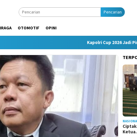
Pencarian
HRAGA
OTOMOTIF
OPINI
Kapolri Cup 2026 Jadi Pintu M
TERP
NASIONA
Ciptak
Ketu