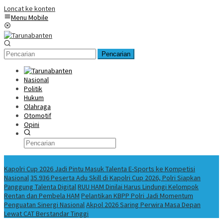
Loncat ke konten
Menu Mobile
Pencarian
Nasional
Politik
Hukum
Olahraga
Otomotif
Opini
Konten Spesial
Kapolri Cup 2026 Jadi Pintu Masuk Talenta E-Sports ke Kompetisi
Nasional
35.936 Peserta Adu Skill di Kapolri Cup 2026, Polri Siapkan
Panggung Talenta Digital
RUU HAM Dinilai Harus Lindungi Kelompok
Rentan dan Pembela HAM
Pelantikan KBPP Polri Jadi Momentum
Penguatan Sinergi Nasional
Akpol 2026 Saring Perwira Masa Depan
Lewat CAT Berstandar Tinggi