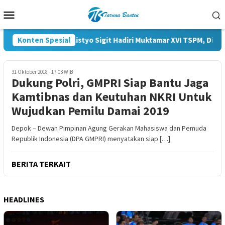
Loncat
Menu
ke
Mobile
konten
Konten Spesial
Kapolri Listyo Sigit Hadiri Muktamar XVI TSPM, Digela
31 Oktober 2018 - 17:03 WIB
Dukung Polri, GMPRI Siap Bantu Jaga
Kamtibnas dan Keutuhan NKRI Untuk
Wujudkan Pemilu Damai 2019
Depok – Dewan Pimpinan Agung Gerakan Mahasiswa dan Pemuda
Republik Indonesia (DPA GMPRI) menyatakan siap […]
BERITA TERKAIT
HEADLINES