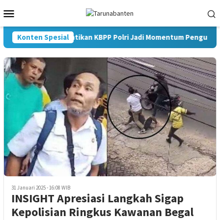
Loncat
Menu
ke
Mobile
konten
Konten Spesial
Pelantikan KBPP Polri Jadi Momentum Penguatan 
31 Januari 2025 - 16:08 WIB
INSIGHT Apresiasi Langkah Sigap
Kepolisian Ringkus Kawanan Begal