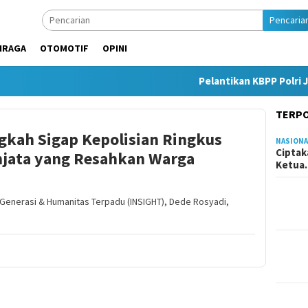
Pencaria
HRAGA
OTOMOTIF
OPINI
Pelantikan KBPP Polri J
TERP
gkah Sigap Kepolisian Ringkus
NASIONA
Ciptak
jata yang Resahkan Warga
Ketu
tif Generasi & Humanitas Terpadu (INSIGHT), Dede Rosyadi,