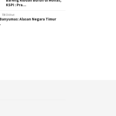
Bareng Ribuan Buruh di Monas,
KSPI : Pra…
708 Dilihat
Banyumas: Alasan Negara Timur
…