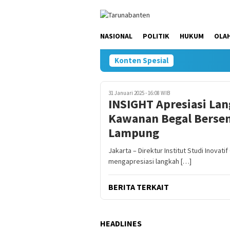
Loncat
ke
konten
NASIONAL
POLITIK
HUKUM
OLA
Konten Spesial
31 Januari 2025 - 16:08 WIB
INSIGHT Apresiasi Lan
Kawanan Begal Bersen
Lampung
Jakarta – Direktur Institut Studi Inova
mengapresiasi langkah […]
BERITA TERKAIT
HEADLINES