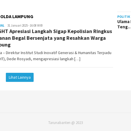
POLDA LAMPUNG
POLITIK
Ulama 
NAL
Redaktur
31 Januari 2025 - 16:08 WIB
Teng
GHT Apresiasi Langkah Sigap Kepolisian Ringkus
Taruna
Banten
nan Begal Bersenjata yang Resahkan Warga
pung
a – Direktur Institut Studi Inovatif Generasi & Humanitas Terpadu
HT), Dede Rosyadi, mengapresiasi langkah […]
Lihat Lainnya
Tarunabanten @ 2023