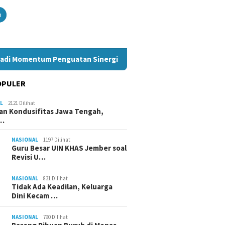
n
adi Momentum Penguatan Sinergi Nasional
Akpol 2026 Sar
OPULER
L
2121 Dilihat
an Kondusifitas Jawa Tengah,
a…
NASIONAL
1197 Dilihat
Guru Besar UIN KHAS Jember soal
Revisi U…
NASIONAL
831 Dilihat
Tidak Ada Keadilan, Keluarga
Dini Kecam …
NASIONAL
790 Dilihat