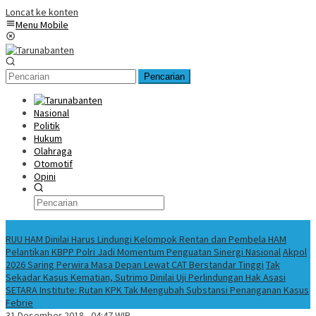
Loncat ke konten
Menu Mobile
Pencarian
Nasional
Politik
Hukum
Olahraga
Otomotif
Opini
Konten Spesial
RUU HAM Dinilai Harus Lindungi Kelompok Rentan dan Pembela HAM
Pelantikan KBPP Polri Jadi Momentum Penguatan Sinergi Nasional
Akpol
2026 Saring Perwira Masa Depan Lewat CAT Berstandar Tinggi
Tak
Sekadar Kasus Kematian, Sutrimo Dinilai Uji Perlindungan Hak Asasi
SETARA Institute: Rutan KPK Tak Mengubah Substansi Penanganan Kasus
Febrie
31 Desember 2018 - 04:47 WIB