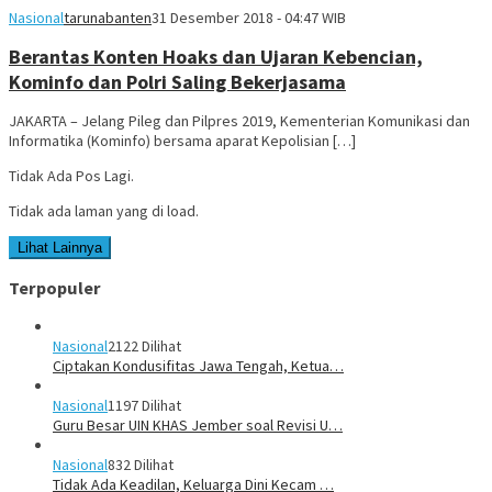
Nasional
tarunabanten
31 Desember 2018 - 04:47 WIB
Berantas Konten Hoaks dan Ujaran Kebencian,
Kominfo dan Polri Saling Bekerjasama
JAKARTA – Jelang Pileg dan Pilpres 2019, Kementerian Komunikasi dan
Informatika (Kominfo) bersama aparat Kepolisian […]
Tidak Ada Pos Lagi.
Tidak ada laman yang di load.
Lihat Lainnya
Terpopuler
Nasional
2122 Dilihat
Ciptakan Kondusifitas Jawa Tengah, Ketua…
Nasional
1197 Dilihat
Guru Besar UIN KHAS Jember soal Revisi U…
Nasional
832 Dilihat
Tidak Ada Keadilan, Keluarga Dini Kecam …