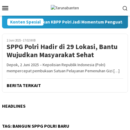
Loncat
Menu
ke
Mobile
konten
Konten Spesial
Pelantikan KBPP Polri Jadi Momentum Penguatan Si
2 Juni 2025 - 17:02 WIB
SPPG Polri Hadir di 29 Lokasi, Bantu
Wujudkan Masyarakat Sehat
Depok, 2 Juni 2025 – Kepolisian Republik Indonesia (Polri)
mempercepat pembukaan Satuan Pelayanan Pemenuhan Gizi […]
BERITA TERKAIT
HEADLINES
TAG:
BANGUN SPPG POLRI BARU