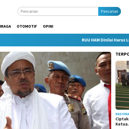
Pencarian
HRAGA
OTOMOTIF
OPINI
RUU HAM Dinilai Harus Lindun
TERP
NASIONA
Ciptak
Ketu