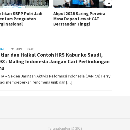
»
l 2026 Saring Perwira
Tak Sekadar Kasus Kematian,
SETARA
 Depan Lewat CAT
Sutrimo Dinilai Uji
Tak M
tandar Tinggi
Perlindungan Hak Asasi
Penan
NAL
tarunabanten
15 Mei 2019 - 01:04 WIB
tiar dan Haikal Contoh HRS Kabur ke Saudi,
 98 : Maling Indonesia Jangan Cari Perlindungan
na
A – Sekjen Jaringan Aktivis Reformasi Indonesia (JARI 98) Ferry
yadi membeberkan fenomena unik dan […]
Tarunabanten @ 2023