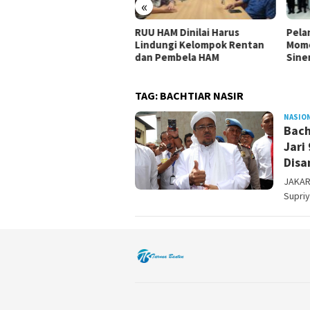
«
 HAM Dinilai Harus
Pelantikan KBPP Polri Jadi
Akpo
dungi Kelompok Rentan
Momentum Penguatan
Masa
n Pembela HAM
Sinergi Nasional
Bers
TAG:
BACHTIAR NASIR
NASIO
Bach
Jari
Disa
JAKART
Supri