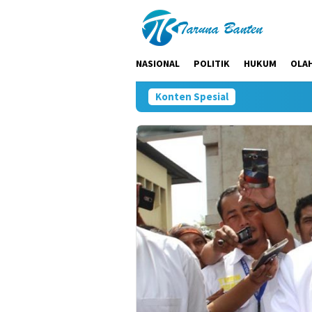
Loncat
ke
konten
NASIONAL
POLITIK
HUKUM
OLA
Konten Spesial