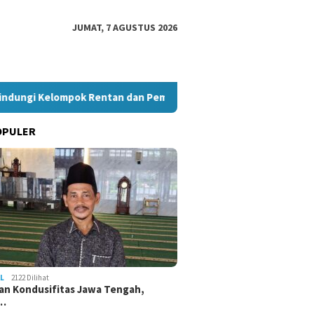
JUMAT, 7 AGUSTUS 2026
gi Kelompok Rentan dan Pembela HAM
Pelantikan KBPP Po
OPULER
L
2122 Dilihat
an Kondusifitas Jawa Tengah,
a…