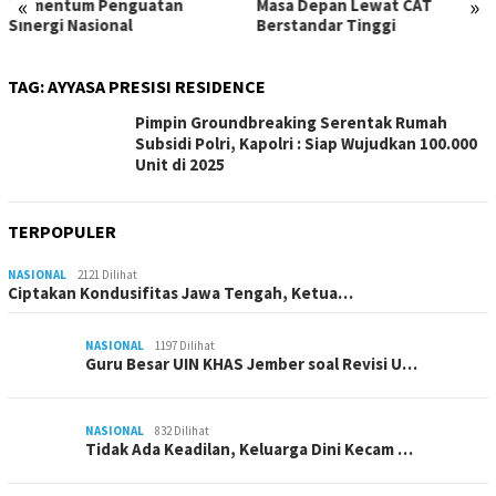
«
»
Momentum Penguatan
Masa Depan Lewat CAT
Sinergi Nasional
Berstandar Tinggi
TAG:
AYYASA PRESISI RESIDENCE
Pimpin Groundbreaking Serentak Rumah
Subsidi Polri, Kapolri : Siap Wujudkan 100.000
Unit di 2025
TERPOPULER
NASIONAL
2121 Dilihat
Ciptakan Kondusifitas Jawa Tengah, Ketua…
NASIONAL
1197 Dilihat
Guru Besar UIN KHAS Jember soal Revisi U…
NASIONAL
832 Dilihat
Tidak Ada Keadilan, Keluarga Dini Kecam …