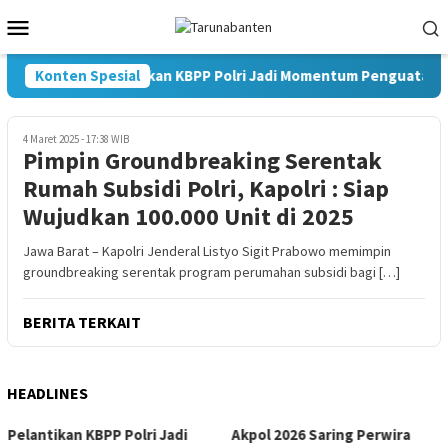
Loncat
Menu
ke
Mobile
konten
Konten Spesial
Pelantikan KBPP Polri Jadi Momentum Penguatan Si
4 Maret 2025 - 17:38 WIB
Pimpin Groundbreaking Serentak
Rumah Subsidi Polri, Kapolri : Siap
Wujudkan 100.000 Unit di 2025
Jawa Barat – Kapolri Jenderal Listyo Sigit Prabowo memimpin
groundbreaking serentak program perumahan subsidi bagi […]
BERITA TERKAIT
HEADLINES
Pelantikan KBPP Polri Jadi
Akpol 2026 Saring Perwira