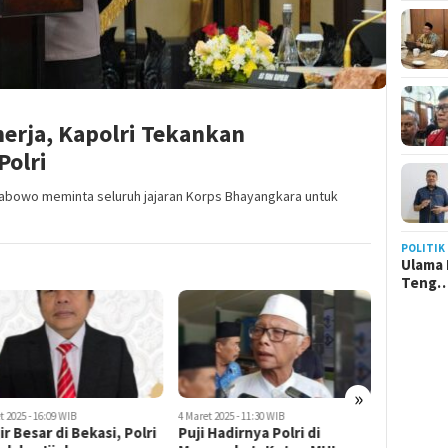
nerja, Kapolri Tekankan
Polri
 Prabowo meminta seluruh jajaran Korps Bhayangkara untuk
POLITIK
Ulama 
Teng
»
t 2025 - 11:30 WIB
3 Januari 2025 - 20:02 WIB
3 Juli 2025 - 
 Hadirnya Polri di
Kinerja Maju Pesat, PBNU
Lemkapi: