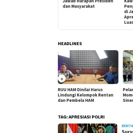
Jawab Harapan Presiden
Kawal dan Ijinkan
Masy
dan Masyarakat
Pengendara Motor Melintas
Berd
di Jalan Tol Mendapat
Kea
Apresiasi dari Masyarakat
Luas
HEADLINES
«
 HAM Dinilai Harus
Pelantikan KBPP Polri Jadi
Akpo
dungi Kelompok Rentan
Momentum Penguatan
Masa
n Pembela HAM
Sinergi Nasional
Bers
TAG:
APRESIASI POLRI
BERITA
Surv