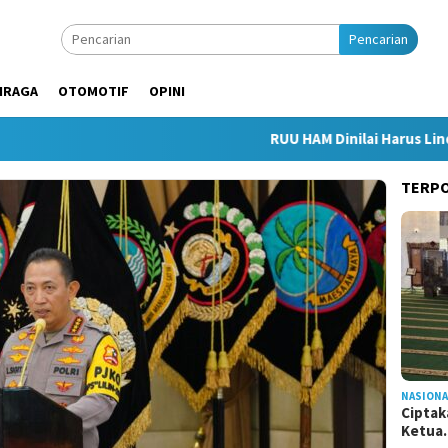
Pencarian
HRAGA
OTOMOTIF
OPINI
RUU HAM Dinilai Harus Lindungi K
TERP
NASIONA
Ciptak
Ketu