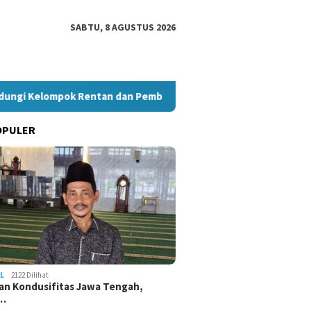
SABTU, 8 AGUSTUS 2026
elompok Rentan dan Pembela HAM
Pelantikan KBPP Polri 
OPULER
L
2122 Dilihat
an Kondusifitas Jawa Tengah,
a…