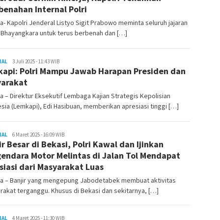
Banten
enahan Internal Polri
a- Kapolri Jenderal Listyo Sigit Prabowo meminta seluruh jajaran
 Bhayangkara untuk terus berbenah dan […]
NAL
Redaktur
3 Juli 2025 - 11:43 WIB
api: Polri Mampu Jawab Harapan Presiden dan
Taruna
Banten
arakat
a – Direktur Eksekutif Lembaga Kajian Strategis Kepolisian
sia (Lemkapi), Edi Hasibuan, memberikan apresiasi tinggi […]
NAL
Redaktur
6 Maret 2025 - 16:09 WIB
ir Besar di Bekasi, Polri Kawal dan Ijinkan
Taruna
Banten
endara Motor Melintas di Jalan Tol Mendapat
siasi dari Masyarakat Luas
ta – Banjir yang mengepung Jabodetabek membuat aktivitas
akat terganggu. Khusus di Bekasi dan sekitarnya, […]
NAL
Redaktur
4 Maret 2025 - 11:30 WIB