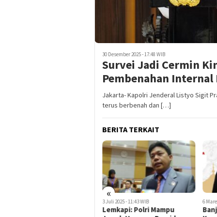
30 Desember 2025 - 17:48 WIB
Survei Jadi Cermin Ki
Pembenahan Internal 
Jakarta- Kapolri Jenderal Listyo Sigit
terus berbenah dan […]
BERITA TERKAIT
«
3 Juli 2025 - 11:43 WIB
6 Maret 2025 - 16:09 WIB
4 Mare
Lemkapi: Polri Mampu
Banjir Besar di Bekasi, Polri
Puji