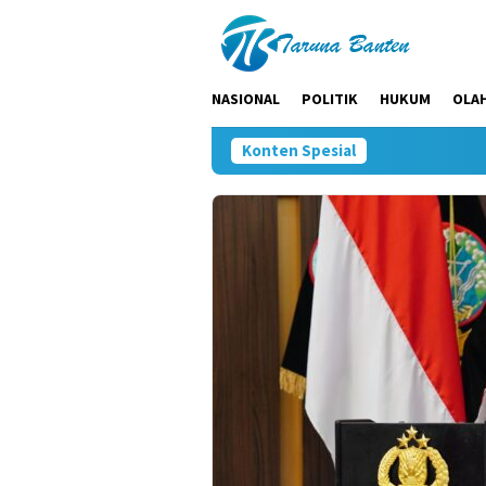
Loncat
ke
konten
NASIONAL
POLITIK
HUKUM
OLA
Konten Spesial