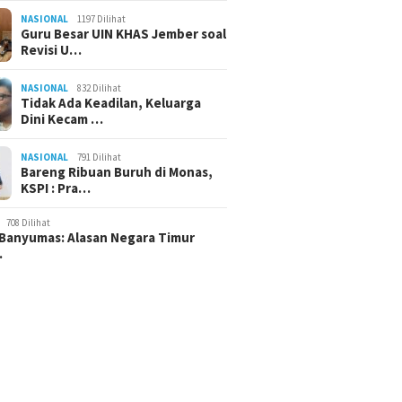
NASIONAL
1197 Dilihat
Guru Besar UIN KHAS Jember soal
Revisi U…
NASIONAL
832 Dilihat
Tidak Ada Keadilan, Keluarga
Dini Kecam …
NASIONAL
791 Dilihat
Bareng Ribuan Buruh di Monas,
KSPI : Pra…
708 Dilihat
Banyumas: Alasan Negara Timur
…
11:43 WIB
6 Maret 2025 - 16:09 WIB
4 Maret 2025 - 11:30 
 Polri Mampu
Banjir Besar di Bekasi, Polri
Puji Hadirnya 