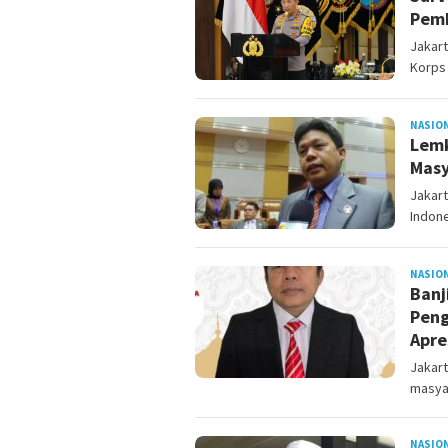
Pemb
Jakart
Korps
NASIO
Lemk
Masy
Jakart
Indone
NASIO
Banj
Peng
Apre
Jakar
masyar
NASIO