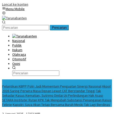
Loncat ke konten
Menu Mobile
Pencarian
Nasional
Politik
Hukum
Olahraga
Otomotif
Opini
Konten Spesial
Pelantikan KBPP Polri Jadi Momentum Penguatan Sinergi Nasional
Akpol
2026 Saring Perwira Masa Depan Lewat CAT Berstandar Tinggi
Tak
Sekadar Kasus Kematian, Sutrimo Dinilai Uji Perlindungan Hak Asasi
SETARA Institute: Rutan KPK Tak Mengubah Substansi Penanganan Kasus
Febrie
Kapolri: Saya Akan Tetap Bersama Buruh Meski Tak Lagi Berdinas
2 Januari 2025 - 17:53 WIB