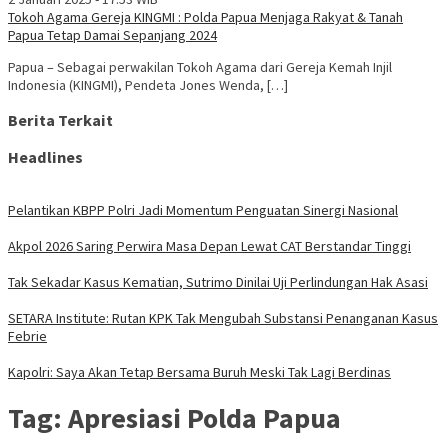
Tokoh Agama Gereja KINGMI : Polda Papua Menjaga Rakyat & Tanah
Papua Tetap Damai Sepanjang 2024
Papua – Sebagai perwakilan Tokoh Agama dari Gereja Kemah Injil
Indonesia (KINGMI), Pendeta Jones Wenda, […]
Berita Terkait
Headlines
Pelantikan KBPP Polri Jadi Momentum Penguatan Sinergi Nasional
Akpol 2026 Saring Perwira Masa Depan Lewat CAT Berstandar Tinggi
Tak Sekadar Kasus Kematian, Sutrimo Dinilai Uji Perlindungan Hak Asasi
SETARA Institute: Rutan KPK Tak Mengubah Substansi Penanganan Kasus
Febrie
Kapolri: Saya Akan Tetap Bersama Buruh Meski Tak Lagi Berdinas
Tag:
Apresiasi Polda Papua