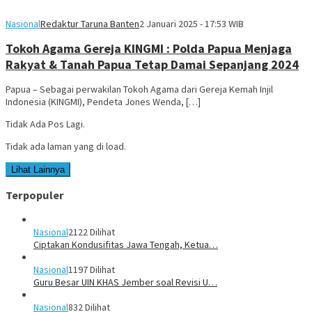
Nasional
Redaktur Taruna Banten
2 Januari 2025 - 17:53 WIB
Tokoh Agama Gereja KINGMI : Polda Papua Menjaga
Rakyat & Tanah Papua Tetap Damai Sepanjang 2024
Papua – Sebagai perwakilan Tokoh Agama dari Gereja Kemah Injil
Indonesia (KINGMI), Pendeta Jones Wenda, […]
Tidak Ada Pos Lagi.
Tidak ada laman yang di load.
Lihat Lainnya
Terpopuler
Nasional
2122 Dilihat
Ciptakan Kondusifitas Jawa Tengah, Ketua…
Nasional
1197 Dilihat
Guru Besar UIN KHAS Jember soal Revisi U…
Nasional
832 Dilihat