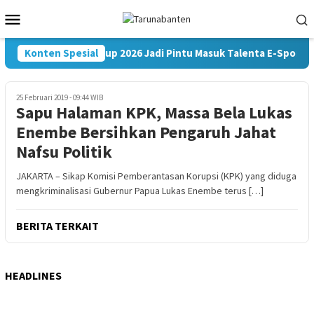
Loncat
Menu
ke
Mobile
konten
Konten Spesial
Kapolri Cup 2026 Jadi Pintu Masuk Talenta E-Sports 
25 Februari 2019 - 09:44 WIB
Sapu Halaman KPK, Massa Bela Lukas
Enembe Bersihkan Pengaruh Jahat
Nafsu Politik
JAKARTA – Sikap Komisi Pemberantasan Korupsi (KPK) yang diduga
mengkriminalisasi Gubernur Papua Lukas Enembe terus […]
BERITA TERKAIT
HEADLINES