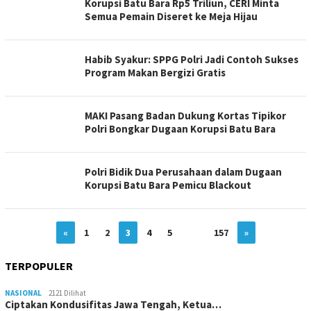
Korupsi Batu Bara Rp5 Triliun, CERI Minta
Semua Pemain Diseret ke Meja Hijau
Habib Syakur: SPPG Polri Jadi Contoh Sukses
Program Makan Bergizi Gratis
MAKI Pasang Badan Dukung Kortas Tipikor
Polri Bongkar Dugaan Korupsi Batu Bara
Polri Bidik Dua Perusahaan dalam Dugaan
Korupsi Batu Bara Pemicu Blackout
«
1
2
3
4
5
…
157
»
TERPOPULER
NASIONAL
2121 Dilihat
Ciptakan Kondusifitas Jawa Tengah, Ketua…