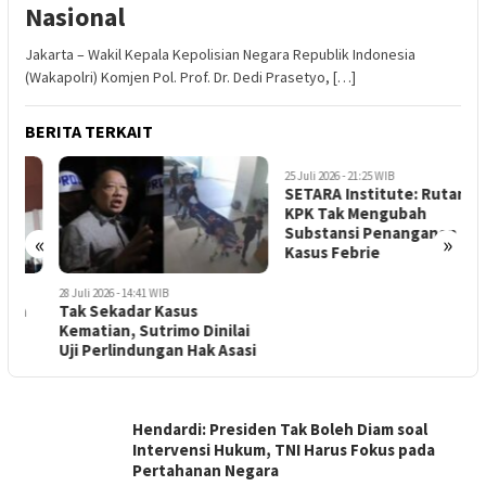
Nasional
Jakarta – Wakil Kepala Kepolisian Negara Republik Indonesia
(Wakapolri) Komjen Pol. Prof. Dr. Dedi Prasetyo, […]
BERITA TERKAIT
25 Juli 2026 - 21:25 WIB
2
SETARA Institute: Rutan
K
KPK Tak Mengubah
B
Substansi Penanganan
L
«
»
Kasus Febrie
28 Juli 2026 - 14:41 WIB
Tak Sekadar Kasus
Kematian, Sutrimo Dinilai
Uji Perlindungan Hak Asasi
TARUNABANTEN
Hendardi: Presiden Tak Boleh Diam soal
Intervensi Hukum, TNI Harus Fokus pada
Pertahanan Negara