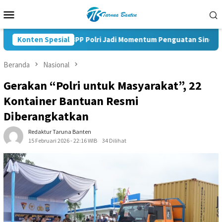
Loncat
Menu
ke
Mobile
konten
Pelantikan KBPP Polri Jadi Momentum Penguatan Sinergi Nasio
Konten Spesial
Beranda
Nasional
Gerakan “Polri untuk Masyarakat”, 22
Kontainer Bantuan Resmi
Diberangkatkan
Redaktur Taruna Banten
15 Februari 2026 - 22:16 WIB
34 Dilihat