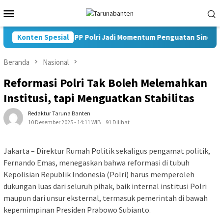
Loncat
Menu
ke
Mobile
konten
Konten Spesial
Pelantikan KBPP Polri Jadi Momentum Penguatan Sinergi Na
Beranda
Nasional
Reformasi Polri Tak Boleh Melemahkan
Institusi, tapi Menguatkan Stabilitas
Redaktur Taruna Banten
10 Desember 2025 - 14:11 WIB
91 Dilihat
Jakarta – Direktur Rumah Politik sekaligus pengamat politik,
Fernando Emas, menegaskan bahwa reformasi di tubuh
Kepolisian Republik Indonesia (Polri) harus memperoleh
dukungan luas dari seluruh pihak, baik internal institusi Polri
maupun dari unsur eksternal, termasuk pemerintah di bawah
kepemimpinan Presiden Prabowo Subianto.