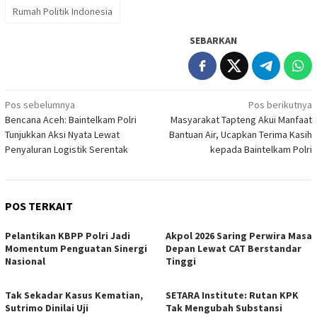
Rumah Politik Indonesia
SEBARKAN
Navigasi
Pos sebelumnya
Pos berikutnya
Bencana Aceh: Baintelkam Polri
Masyarakat Tapteng Akui Manfaat
pos
Tunjukkan Aksi Nyata Lewat
Bantuan Air, Ucapkan Terima Kasih
Penyaluran Logistik Serentak
kepada Baintelkam Polri
POS TERKAIT
Pelantikan KBPP Polri Jadi
Akpol 2026 Saring Perwira Masa
Momentum Penguatan Sinergi
Depan Lewat CAT Berstandar
Nasional
Tinggi
Tak Sekadar Kasus Kematian,
SETARA Institute: Rutan KPK
Sutrimo Dinilai Uji
Tak Mengubah Substansi