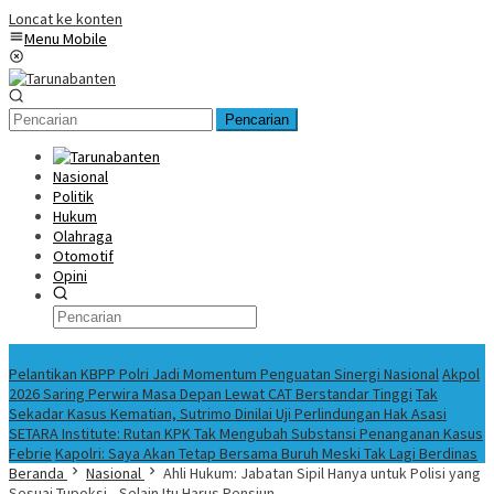
Loncat ke konten
Menu Mobile
Pencarian
Nasional
Politik
Hukum
Olahraga
Otomotif
Opini
Konten Spesial
Pelantikan KBPP Polri Jadi Momentum Penguatan Sinergi Nasional
Akpol
2026 Saring Perwira Masa Depan Lewat CAT Berstandar Tinggi
Tak
Sekadar Kasus Kematian, Sutrimo Dinilai Uji Perlindungan Hak Asasi
SETARA Institute: Rutan KPK Tak Mengubah Substansi Penanganan Kasus
Febrie
Kapolri: Saya Akan Tetap Bersama Buruh Meski Tak Lagi Berdinas
Beranda
Nasional
Ahli Hukum: Jabatan Sipil Hanya untuk Polisi yang
Sesuai Tupoksi—Selain Itu Harus Pensiun