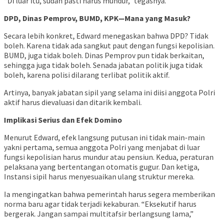
“Di luar itu, sudah pasti harus mundur,” tegasnya.
DPD, Dinas Pemprov, BUMD, KPK—Mana yang Masuk?
Secara lebih konkret, Edward menegaskan bahwa DPD? Tidak
boleh. Karena tidak ada sangkut paut dengan fungsi kepolisian.
BUMD, juga tidak boleh. Dinas Pemprov pun tidak berkaitan,
sehingga juga tidak boleh. Senada jabatan politik juga tidak
boleh, karena polisi dilarang terlibat politik aktif.
Artinya, banyak jabatan sipil yang selama ini diisi anggota Polri
aktif harus dievaluasi dan ditarik kembali.
Implikasi Serius dan Efek Domino
Menurut Edward, efek langsung putusan ini tidak main-main
yakni pertama, semua anggota Polri yang menjabat di luar
fungsi kepolisian harus mundur atau pensiun. Kedua, peraturan
pelaksana yang bertentangan otomatis gugur. Dan ketiga,
Instansi sipil harus menyesuaikan ulang struktur mereka.
Ia mengingatkan bahwa pemerintah harus segera memberikan
norma baru agar tidak terjadi kekaburan. “Eksekutif harus
bergerak. Jangan sampai multitafsir berlangsung lama,”