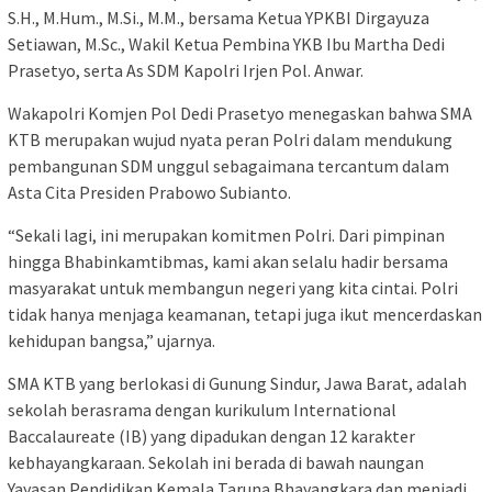
S.H., M.Hum., M.Si., M.M., bersama Ketua YPKBI Dirgayuza
Setiawan, M.Sc., Wakil Ketua Pembina YKB Ibu Martha Dedi
Prasetyo, serta As SDM Kapolri Irjen Pol. Anwar.
Wakapolri Komjen Pol Dedi Prasetyo menegaskan bahwa SMA
KTB merupakan wujud nyata peran Polri dalam mendukung
pembangunan SDM unggul sebagaimana tercantum dalam
Asta Cita Presiden Prabowo Subianto.
“Sekali lagi, ini merupakan komitmen Polri. Dari pimpinan
hingga Bhabinkamtibmas, kami akan selalu hadir bersama
masyarakat untuk membangun negeri yang kita cintai. Polri
tidak hanya menjaga keamanan, tetapi juga ikut mencerdaskan
kehidupan bangsa,” ujarnya.
SMA KTB yang berlokasi di Gunung Sindur, Jawa Barat, adalah
sekolah berasrama dengan kurikulum International
Baccalaureate (IB) yang dipadukan dengan 12 karakter
kebhayangkaraan. Sekolah ini berada di bawah naungan
Yayasan Pendidikan Kemala Taruna Bhayangkara dan menjadi