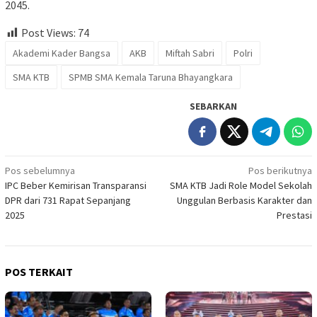
2045.
Post Views:
74
Akademi Kader Bangsa
AKB
Miftah Sabri
Polri
SMA KTB
SPMB SMA Kemala Taruna Bhayangkara
SEBARKAN
Navigasi
Pos sebelumnya
Pos berikutnya
IPC Beber Kemirisan Transparansi
SMA KTB Jadi Role Model Sekolah
pos
DPR dari 731 Rapat Sepanjang
Unggulan Berbasis Karakter dan
2025
Prestasi
POS TERKAIT