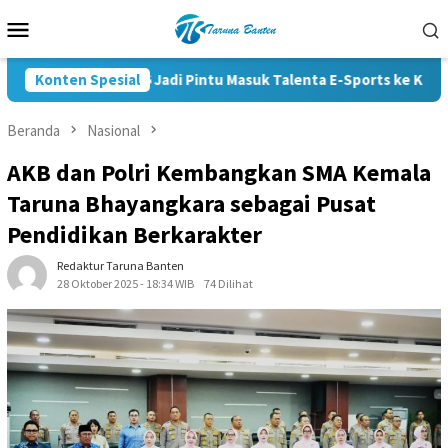
Loncat
Menu
ke
Mobile
konten
polri Cup 2026 Jadi Pintu Masuk Talenta E-Sports ke Kompetisi Na
Konten Spesial
Beranda
Nasional
AKB dan Polri Kembangkan SMA Kemala
Taruna Bhayangkara sebagai Pusat
Pendidikan Berkarakter
Redaktur Taruna Banten
28 Oktober 2025 - 18:34 WIB
74 Dilihat